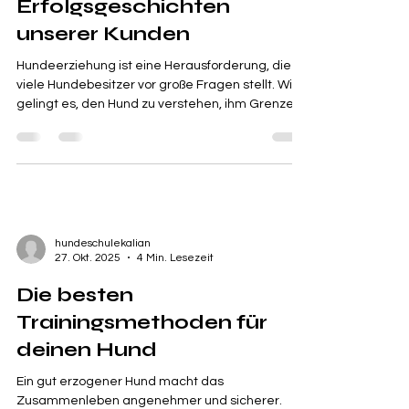
Erfolgsgeschichten
unserer Kunden
Hundeerziehung ist eine Herausforderung, die
viele Hundebesitzer vor große Fragen stellt. Wie
gelingt es, den Hund zu verstehen, ihm Grenzen
zu setzen und gleichzeitig eine vertrauensvolle
Beziehung aufzubauen? Die Hundeschule Kalian
hat sich genau darauf spezialisiert und begleitet
seit Jahren zahlreiche Hunde und ihre Besitzer
auf diesem Weg. In diesem Beitrag teilen wir
inspirierende Erfolgsgeschichten unserer
Kunden, die zeigen, wie sich das Leben mit dem
hundeschulekalian
Hund durch gezie
27. Okt. 2025
4 Min. Lesezeit
Die besten
Trainingsmethoden für
deinen Hund
Ein gut erzogener Hund macht das
Zusammenleben angenehmer und sicherer.