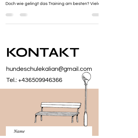
Doch wie gelingt das Training am besten? Viele
Hundebesitzer stehen vor der Herausforderung,
die richtige Methode zu finden, die zu ihrem
Vierbeiner passt. In diesem Beitrag stelle ich dir
bewährte Trainingsmethoden vor, die dir helfen,
deinen Hund effektiv und liebevoll zu erziehen.
Positive Verstärkung – Vertrauen aufbauen
KONTAKT
durch Belohnung Positive Verstärkung ist eine
der effektivsten und freundlichst
hundeschulekalian@gmail.com
Tel.:
+436509946366