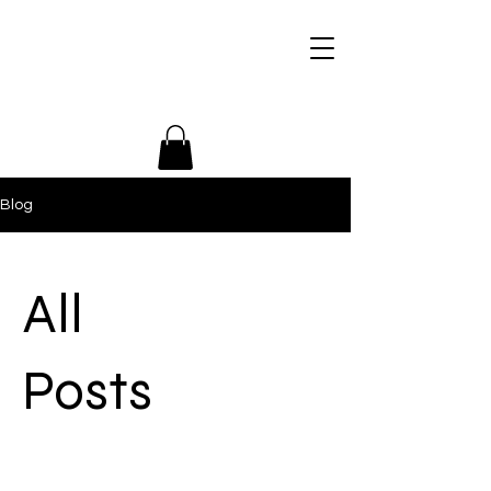
+436509946366
Blog
All
Posts