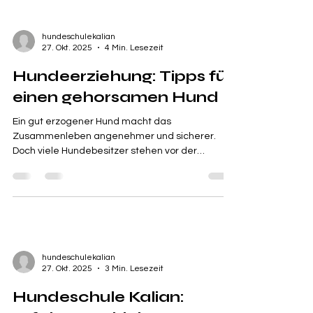
hundeschulekalian
27. Okt. 2025
4 Min. Lesezeit
Hundeerziehung: Tipps für
einen gehorsamen Hund
Ein gut erzogener Hund macht das
Zusammenleben angenehmer und sicherer.
Doch viele Hundebesitzer stehen vor der
Herausforderung, ihrem Vierbeiner Gehorsam
beizubringen, ohne dabei die Freude an der
gemeinsamen Zeit zu verlieren. In diesem
Beitrag erfahren Sie praktische Tipps, wie Sie
Ihren Hund effektiv erziehen und eine
vertrauensvolle Beziehung aufbauen. Warum ist
Hundeerziehung so wichtig? Hunde sind soziale
hundeschulekalian
Tiere, die klare Regeln und Grenzen brauchen.
27. Okt. 2025
3 Min. Lesezeit
Ohne Erziehung k
Hundeschule Kalian: