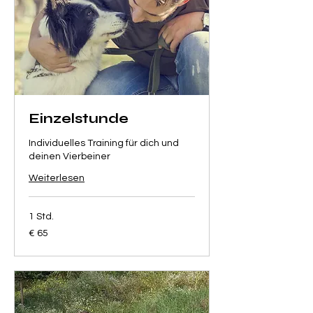
Einzelstunde
Individuelles Training für dich und
deinen Vierbeiner
Weiterlesen
1 Std.
65
€ 65
Euro