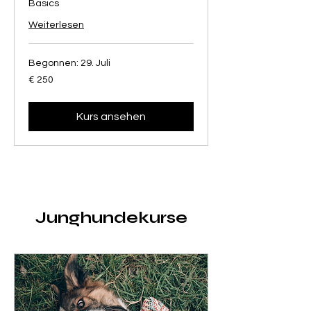
Basics
Weiterlesen
Begonnen: 29. Juli
250
€ 250
Euro
Kurs ansehen
Junghundekurse