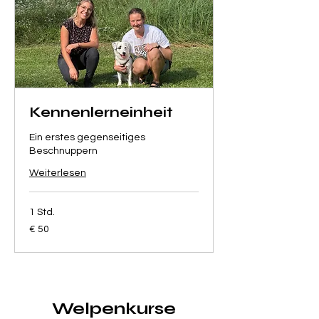
Kennenlerneinheit
Ein erstes gegenseitiges
Beschnuppern
Weiterlesen
1 Std.
50
€ 50
Euro
Welpenkurse