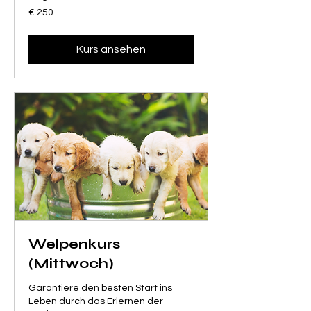
250
€ 250
Euro
Kurs ansehen
Welpenkurs
(Mittwoch)
Garantiere den besten Start ins
Leben durch das Erlernen der