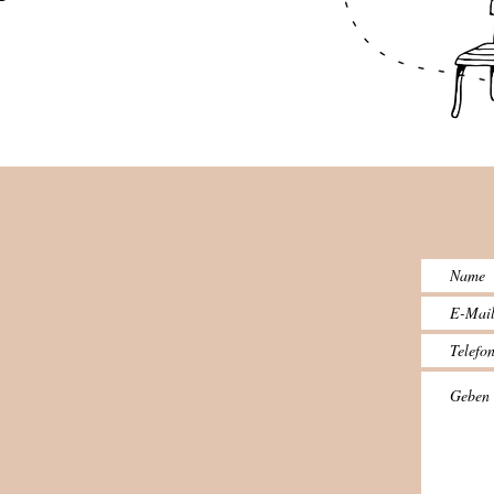
unserer Kunden, die
Ve
zeigen, wie sich das
du
Leben mit dem Hund
Ver
durch gezieltes Training...
ef
fre