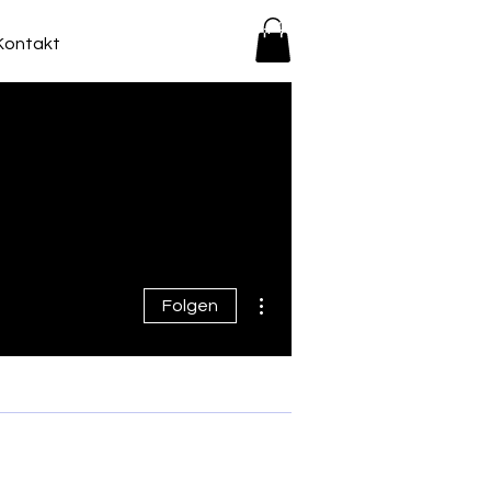
+436509946366
Kontakt
Weitere Optionen
Folgen