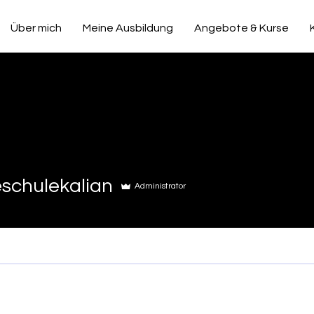
Über mich
Meine Ausbildung
Angebote & Kurse
lekalian
schulekalian
Administrator