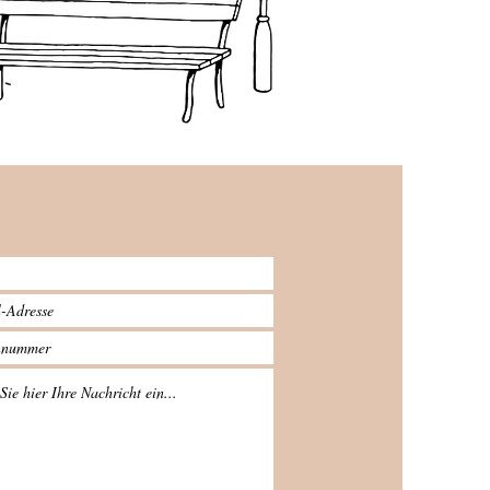
rtrauen aufbauen
rch Belohnung Positive
stärkung ist eine der
fektivsten und
undlichsten...