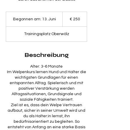
250
Euro
Begonnen am: 13. Juni
B
€ 250
e
g
Trainingsplatz Oberwölz
o
n
n
e
Beschreibung
n
a
Alter: 3-6 Monate
m
Im Welpenkurs lernen Hund und Halter die
:
wichtigsten Grundlagen für einen
1
entspannten Alltag. Spielerisch und mit
3
positiver Verstärkung werden
.
Alltagssituationen, Grundsignale und
J
soziale Fähigkeiten trainiert.
u
Ziel ist es, dass dein Welpe Vertrauen
n
aufbaut, sicher in seiner Umwelt wird und
i
du als Halter:in lernst, ihn
bedürfnisorientiert zu begleiten. So
entsteht von Anfang an eine starke Basis