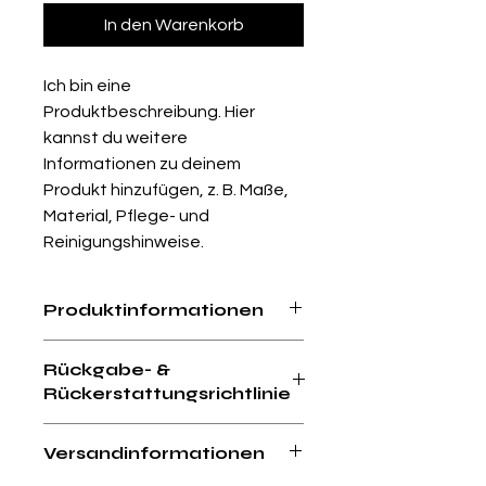
In den Warenkorb
Ich bin eine 
Produktbeschreibung. Hier 
kannst du weitere 
Informationen zu deinem 
Produkt hinzufügen, z. B. Maße, 
Material, Pflege- und 
Reinigungshinweise.
Produktinformationen
Hier kannst du weitere 
Rückgabe- &
Informationen zu deinem Produkt 
Rückerstattungsrichtlinie
hinzufügen, z. B. 
Maße, Material, 
Pflege- und Reinigungshinweise
. 
Hier kannst du Kunden mitteilen, wie 
Erwähne ebenfalls besondere 
Versandinformationen
sie vorgehen können, wenn sie mit 
Merkmale und welchen Mehrwert 
ihrem Kauf nicht zufrieden sind.