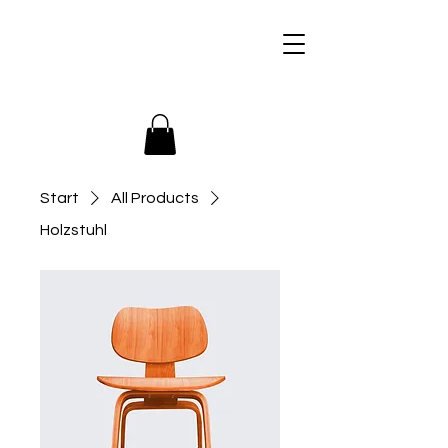
+436509946366
Start
All Products
Holzstuhl