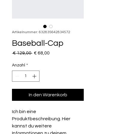
Artikelnummer: 632835642834572
Baseball-Cap
Standardpreis
Sale-
 € 129,00 
€ 68,00
Preis
Anzahl
*
In den Warenkorb
Ich bin eine 
Produktbeschreibung. Hier 
kannst du weitere 
Informationen zu deinem 