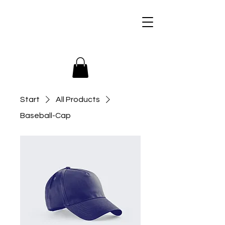
+436509946366
Start
All Products
Baseball-Cap